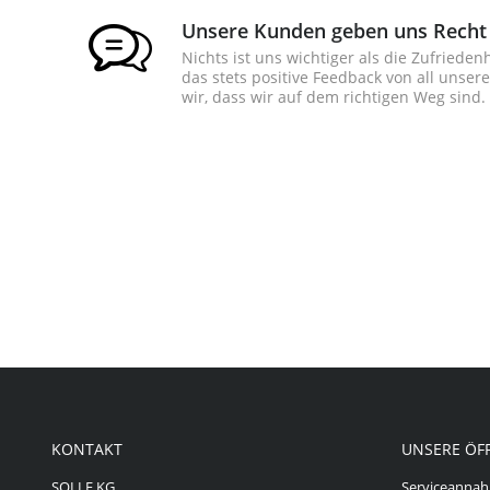
Unsere Kunden geben uns Recht
Nichts ist uns wichtiger als die Zufriede
das stets positive Feedback von all uns
wir, dass wir auf dem richtigen Weg sind.
KONTAKT
UNSERE ÖF
SOLLE KG
Serviceannah