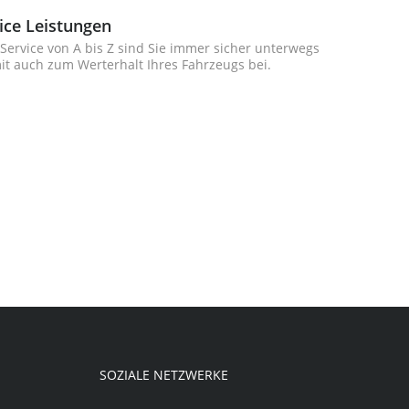
ice Leistungen
ervice von A bis Z sind Sie immer sicher unterwegs
it auch zum Werterhalt Ihres Fahrzeugs bei.
SOZIALE NETZWERKE