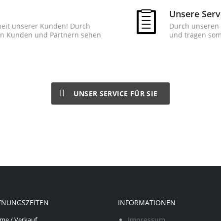
Unsere Serv
nheit unserer Kunden! Durch
Durch unseren S
eren Kunden und Partnern sehen
und
tragen som
UNSER SERVICE FÜR SIE
FNUNGSZEITEN
INFORMATIONEN
me / Verkauf
Impressum